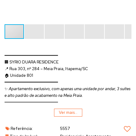
━━━━━━━━━━━━━━━━━━━━━━
🏢
SYRIO DUARA RESIDENCE
📍 Rua 303, nº 284 – Meia Praia, Itapema/SC
🏠 Unidade
801
━━━━━━━━━━━━━━━━━━━━━━
✨
Apartamento exclusivo, com apenas uma unidade por andar, 3 suítes
e alto padrão de acabamento na Meia Praia.
━━━━━━━━━━━━━━━━━━━━━━
📐
INFORMAÇÕES GERAIS
Ver mais...
• Área total:
142,44 m²
• Área privativa:
98,80 m²
Referência:
5557
• Dormitórios:
3 suítes
• Vagas de garagem:
2 vagas gaveta no térreo