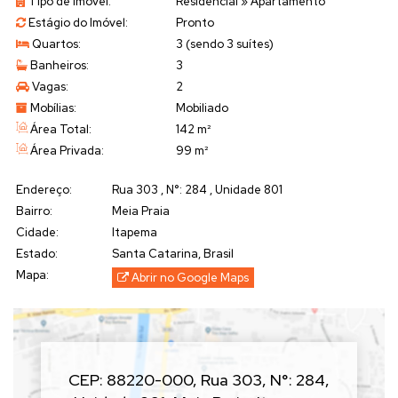
Tipo de Imóvel:
Residencial
»
Apartamento
• Data de entrega:
Abril/2022
Estágio do Imóvel:
Pronto
• Construtora:
Borscheid
Quartos:
3 (sendo 3 suítes)
━━━━━━━━━━━━━━━━━━━━━━
Banheiros:
3
🏠
O APARTAMENTO
Vagas:
2
• Living integrado
Mobílias:
Mobiliado
• Cozinha
Área Total:
142 m²
• Finamente mobiliado
Área Privada:
99 m²
• Climatizado
• Piso em porcelanato
Endereço:
Rua 303
,
N°:
284
,
Unidade 801
• Acabamento em gesso
Bairro:
Meia Praia
• Lavabo
Cidade:
Itapema
• Churrasqueira a carvão integrada à cozinha
━━━━━━━━━━━━━━━━━━━━━━
Estado:
Santa Catarina, Brasil
🏢
O EMPREENDIMENTO
Mapa:
Abrir no Google Maps
• Apenas
01 apartamento por andar
• 09 pavimentos
• Hall de entrada decorado
• 01 elevador
• Interfone
CEP: 88220-000
,
Rua 303
,
N°:
284
,
• Portão eletrônico