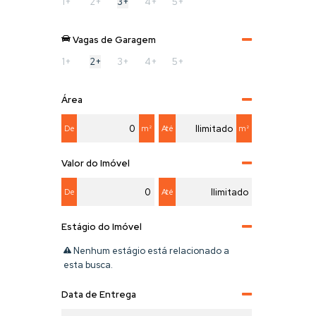
1+
2+
3+
4+
5+
Vagas de Garagem
1+
2+
3+
4+
5+
Área
De
m²
Até
m²
Valor do Imóvel
De
Até
Estágio do Imóvel
Nenhum estágio está relacionado a
esta busca.
Data de Entrega