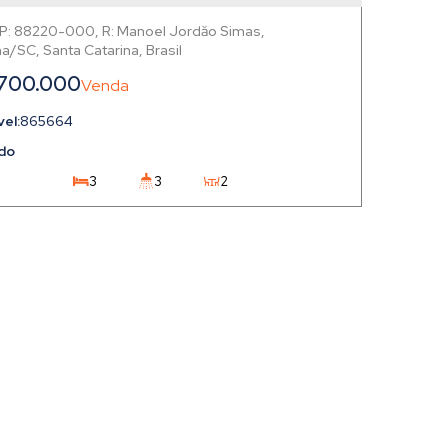
P: 88220-000
,
R: Manoel Jordăo Simas
,
ma
,
Santa Catarina
,
Brasil
.700.000
865664
do
3
3
2
1
2
522m²