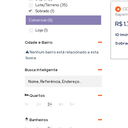
Lote/Terreno (35)
CE
Sobrado (1)
Itape
Comercial (6)
R$
1
Loja (1)
Salas Comerciais (5)
Cidade e Bairro
Sobra
Rural (3)
Nenhum bairro está relacionado a esta
Sítio (1)
busca.
Terreno (2)
Busca Inteligente
Industrial (2)
Galpão (2)
Quartos
1+
2+
3+
4+
5+
Banheiros