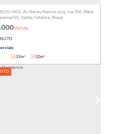
88220-000
,
Av. Nereu Ramos esq. rua 256
,
Meia
apema
,
Santa Catarina
,
Brasil
.000
862713
erciais
32m²
32m²
ENTO