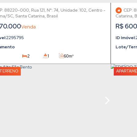
P: 88220-000
,
Rua 121
,
N°:
74
,
Unidade: 102
,
Centro
CEP: 
ema
,
Santa Catarina
,
Brasil
Catarina
,
B
70.000
R$
600
2295795
amento
Lote/Ter
2
1
60m²
1
60m²
TERRENO
APARTAM