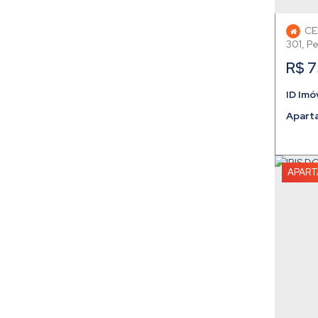
CE
301
,
P
R$
7
Apart
APAR