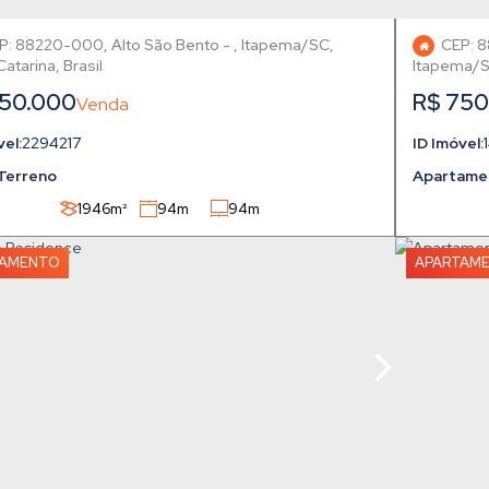
P: 88220-000
,
Alto São Bento
,
Itapema
,
CEP: 
Catarina
,
Brasil
Itapema
50.000
R$
750
2294217
Terreno
Apartame
1946m²
94m
94m
21m
21m
TAMENTO
APARTAM