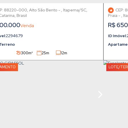
P: 88220-000
,
Alto São Bento
,
Itapema
,
CEP: 
Catarina
,
Brasil
Praia
,
It
00.000
R$
650
2294679
Terreno
Apartame
300m²
25m
12m
TAMENTO
LOTE/TE