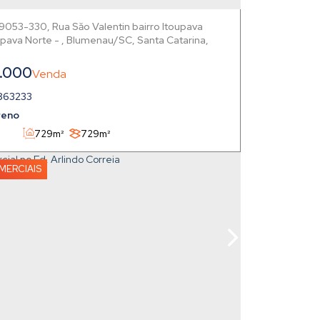
89053-330
,
Rua Săo Valentin bairro Itoupava
upava Norte
,
Blumenau
,
Santa Catarina
,
.000
863233
reno
729m²
729m²
MERCIAIS