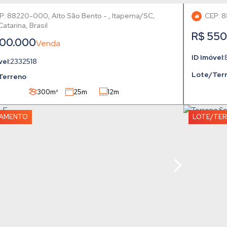
P: 88220-000
,
Alto São Bento
,
Itapema
,
CEP: 
Catarina
,
Brasil
R$
550
00.000
2332518
Lote/Ter
Terreno
300m²
25m
12m
TAMENTO
LOTE/TE