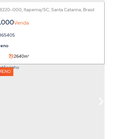
88220-000
,
Itapema
,
Santa Catarina
,
Brasil
.000
865405
reno
2640m²
RRENO