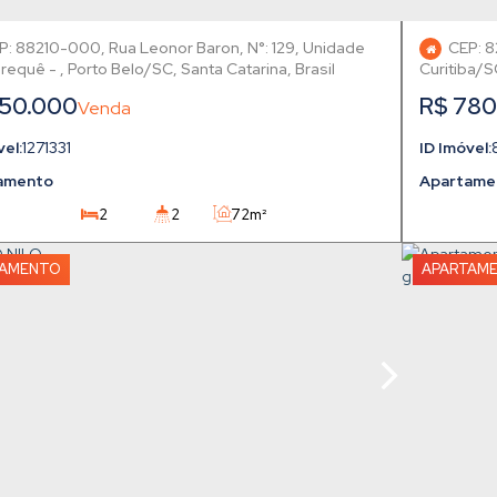
P: 88210-000
,
Rua Leonor Baron
,
N°:
129
,
Unidade
CEP: 
erequê
,
Porto Belo
,
Santa Catarina
,
Brasil
Curitiba
50.000
R$
780
1271331
amento
Apartame
2
2
72m²
2
1
TAMENTO
APARTAM