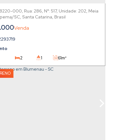
88220-000
,
Rua: 286
,
N°:
517
,
Unidade: 202
,
Meia
apema
,
Santa Catarina
,
Brasil
.000
2293719
nto
2
1
61m²
86m²
1
61 ~ 6144m²
RRENO