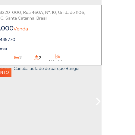
88220-000
,
Rua 460A
,
N°:
10
,
Unidade 1106
,
,
Santa Catarina
,
Brasil
.000
1445770
nto
2
2
60 ~ 61m²
2
1
ENTO