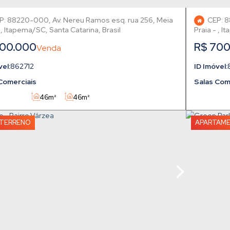
P: 88220-000
,
Av. Nereu Ramos esq. rua 256
,
Meia
CEP: 
,
Itapema
,
Santa Catarina
,
Brasil
Praia
,
It
00.000
R$
700
862712
Comerciais
Salas Com
46m²
46m²
TERRENO
APARTAM