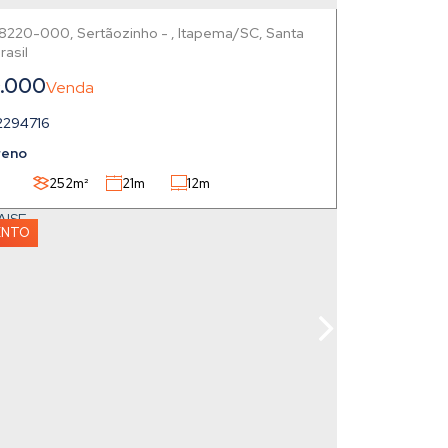
88220-000
,
Sertãozinho
,
Itapema
,
Santa
rasil
.000
2294716
reno
252m²
21m
12m
ENTO