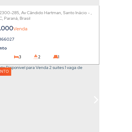
82300-285
,
Av Cândido Hartman
,
Santo Inácio
,
,
Paraná
,
Brasil
.000
866027
nto
3
2
1
1
ENTO