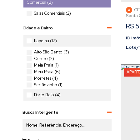
Comercial (2)
CE
Salas Comerciais (2)
Santa 
R$
5
Cidade e Bairro
Itapema (17)
Lote/
Alto São Bento (3)
Centro (2)
Meia Praia (1)
Meia Praia (6)
APAR
Morretes (4)
Sertãozinho (1)
Porto Belo (4)
Perequê (4)
Busca Inteligente
Curitiba (1)
Santo Inácio (1)
Blumenau (1)