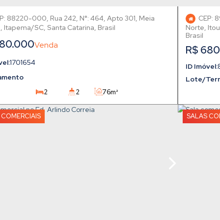
P: 88220-000
,
Rua 242
,
N°:
464
,
Apto 301
,
Meia
CEP: 
,
Itapema
,
Santa Catarina
,
Brasil
Norte
,
Ito
Brasil
80.000
R$
680
1701654
amento
Lote/Ter
2
2
76m²
2
1
 COMERCIAIS
SALAS CO