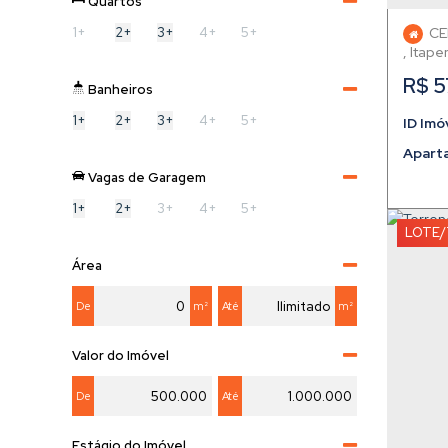
Quartos
Itoupava Norte (1)
1+
2+
3+
4+
5+
CE
,
Itap
R$
5
Banheiros
1+
2+
3+
4+
5+
Apart
Vagas de Garagem
1+
2+
3+
4+
5+
LOTE/
Área
De
m²
Até
m²
Valor do Imóvel
De
Até
Estágio do Imóvel