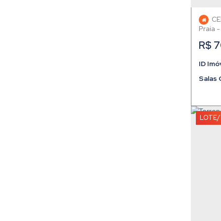
CE
Praia
R$
7
Salas 
LOTE/