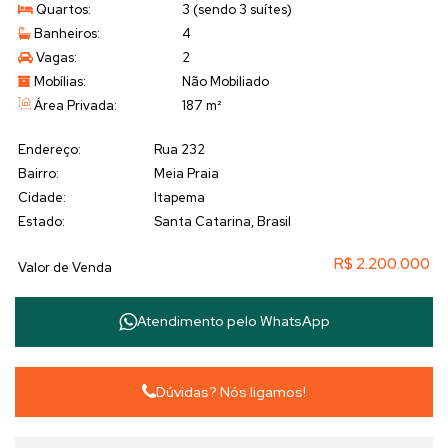
🏡
Seu novo lar espera por você!
Quartos:
3 (sendo 3 suítes)
Agende uma visita e apaixone-se!
Banheiros:
4
Vagas:
2
Mobílias:
Não Mobiliado
Área Privada:
187 m²
Endereço:
Rua 232
Bairro:
Meia Praia
Cidade:
Itapema
Estado:
Santa Catarina, Brasil
R$
2.200.000
Valor de Venda
Atendimento pelo
WhatsApp
Dúvidas? Nós ligamos!