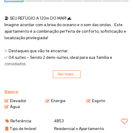
🏖️
SEU REFÚGIO A 120m DO MAR!
🌊
Imagine acordar com a brisa do oceano e o som das ondas… Este
apartamento é a combinação perfeita de conforto, sofisticação e
localização privilegiada!
✨
Destaques que vão te encantar:
✅
04 suítes
– Sendo 2 demi-suítes, ideal para sua família e
convidados.
✅
Sacada com churrasqueira a carvão
– Perfeita para reunir
Ver mais...
amigos em momentos inesquecíveis.
✅
02 vagas de garagem
– Mais praticidade e segurança para seu
dia a dia.
Básico
✅
Acabamento em gesso
– Elegância em cada detalhe.
Elevador
Energia
Esgoto
✅
Lavabo, área de serviço e cozinha
– Espaços pensados para o seu
Água
conforto.
Referência:
4853
📍
Apenas 120 metros da praia
– Viva o melhor do litoral com o pé
Tipo de Imóvel:
Residencial
»
Apartamento
na areia!