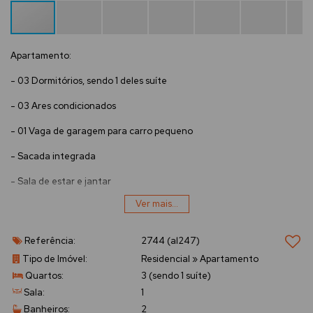
Apartamento:
- 03 Dormitórios, sendo 1 deles suíte
- 03 Ares condicionados
- 01 Vaga de garagem para carro pequeno
- Sacada integrada
- Sala de estar e jantar
Ver mais...
- Banheiro Social
- Cozinha
Referência:
2744
(al247)
- Área de serviço
Tipo de Imóvel:
Residencial
»
Apartamento
Quartos:
3 (sendo 1 suíte)
Sala:
1
Banheiros:
2