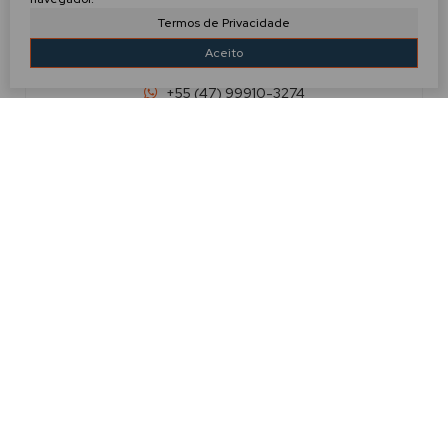
Termos de Privacidade
Aceito
GABRIEL
+55 (47) 99910-3274
g.evilaziocorretor@gmail.com
IMÓVEIS RELACIONADOS!
Apartamento
1568