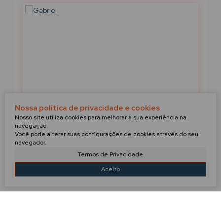
Nossa política de privacidade e cookies
Nosso site utiliza cookies para melhorar a sua experiência na
navegação.
Você pode alterar suas configurações de cookies através do seu
GABRIEL
navegador.
+55 (47) 99910-3274
Termos de Privacidade
g.evilaziocorretor@gmail.com
Aceito
IMÓVEIS RELACIONADOS!