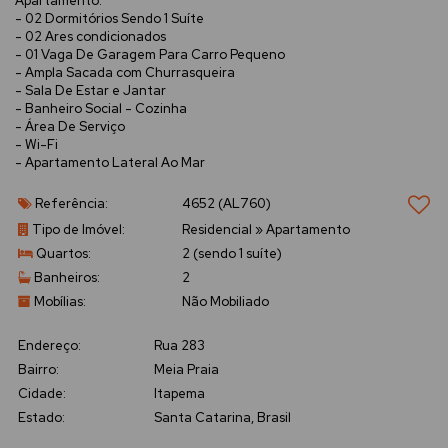
Apartamento:
- 02 Dormitórios Sendo 1 Suíte
- 02 Ares condicionados
- 01 Vaga De Garagem Para Carro Pequeno
- Ampla Sacada com Churrasqueira
- Sala De Estar e Jantar
- Banheiro Social - Cozinha
- Área De Serviço
- Wi-Fi
- Apartamento Lateral Ao Mar
Referência:
4652
(AL760)
Tipo de Imóvel:
Residencial
»
Apartamento
Quartos:
2 (sendo 1 suíte)
Banheiros:
2
Mobílias:
Não Mobiliado
Endereço:
Rua 283
Bairro:
Meia Praia
Cidade:
Itapema
Estado:
Santa Catarina, Brasil