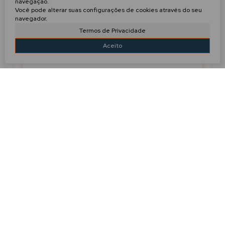
navegação.
Você pode alterar suas configurações de cookies através do seu
navegador.
Termos de Privacidade
Aceito
GABRIEL
+55 (47) 99910-3274
g.evilaziocorretor@gmail.com