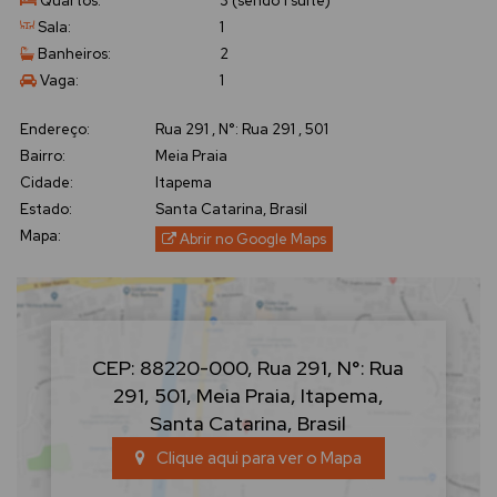
Quartos:
3 (sendo 1 suíte)
Sala:
1
Banheiros:
2
Vaga:
1
Endereço:
Rua 291
,
N°:
Rua 291
,
501
Bairro:
Meia Praia
Cidade:
Itapema
Estado:
Santa Catarina, Brasil
Mapa:
Abrir no Google Maps
CEP: 88220-000
,
Rua 291
,
N°:
Rua
291
,
501
,
Meia Praia
,
Itapema
,
Santa Catarina
,
Brasil
Clique aqui para ver o
Mapa