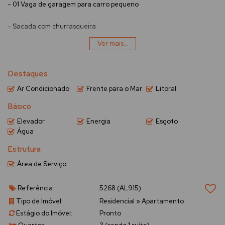
- 01 Vaga de garagem para carro pequeno
- Sacada com churrasqueira
Ver mais...
- Sala de estar e jantar
- Banheiro Social
Destaques
Ar Condicionado
Frente para o Mar
Litoral
- Cozinha
Básico
- Área de serviço
Elevador
Energia
Esgoto
Água
- Wi-Fi
Estrutura
Área de Serviço
Referência:
5268
(AL915)
Tipo de Imóvel:
Residencial
»
Apartamento
Estágio do Imóvel:
Pronto