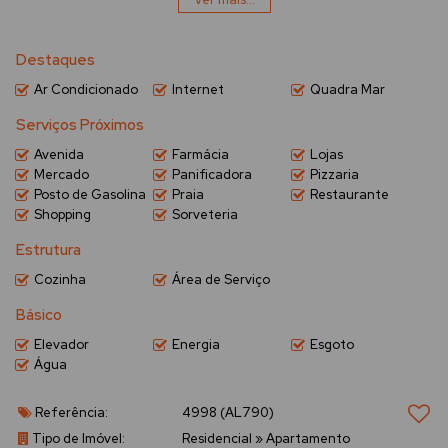
- Sala de estar e jantar
- Banheiro Social
Destaques
- Cozinha
Ar Condicionado
Internet
Quadra Mar
- Área de serviço
Serviços Próximos
- Wi-Fi
Avenida
Farmácia
Lojas
Mercado
Panificadora
Pizzaria
Posto de Gasolina
Praia
Restaurante
Shopping
Sorveteria
Estrutura
Cozinha
Área de Serviço
Básico
Elevador
Energia
Esgoto
Água
Referência:
4998
(AL790)
Tipo de Imóvel:
Residencial
»
Apartamento