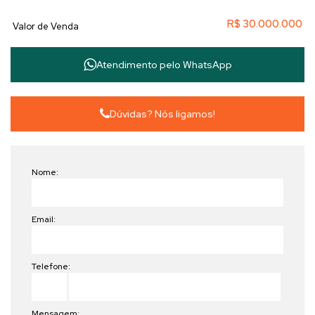
🏡
Tipo:
Residencial – Lote/Terreno
R$
30.000.000
Valor de Venda
📞
Entre em contato e agende uma visita!
Garanta essa oportunidade única e invista no futuro!
Atendimento pelo
WhatsApp
🔖 #TerrenoAVenda #Investimento #Itapema #OportunidadeÚnica
Dúvidas? Nós ligamos!
Nome:
Email:
Telefone:
Mensagem: