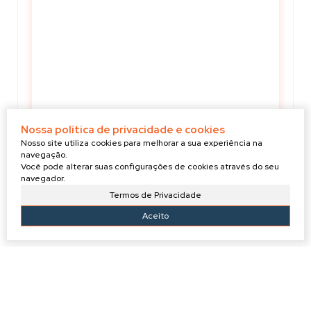
Nossa política de privacidade e cookies
Nosso site utiliza cookies para melhorar a sua experiência na
navegação.
GABRIEL
Você pode alterar suas configurações de cookies através do seu
+55 (47) 99910-3274
navegador.
g.evilaziocorretor@gmail.com
Termos de Privacidade
Aceito
IMÓVEIS RELACIONADOS!
Lote/Terreno