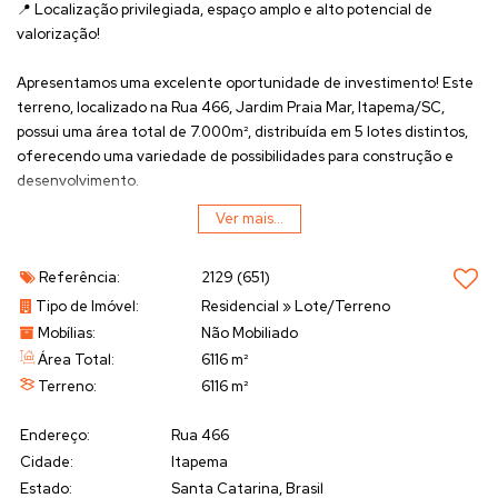
📍
Localização privilegiada, espaço amplo e alto potencial de
valorização!
Apresentamos uma
excelente oportunidade de investimento
! Este
terreno, localizado na
Rua 466, Jardim Praia Mar, Itapema/SC
,
possui uma
área total de 7.000m²
, distribuída em
5 lotes distintos
,
oferecendo uma variedade de possibilidades para construção e
desenvolvimento.
Ver mais...
✅
Destaques do imóvel:
✔️
Área Total:
7.000m² – ideal para grandes projetos
Referência:
2129
(651)
✔️
Composto por 5 lotes
, podendo ser utilizados juntos ou
separadamente
Tipo de Imóvel:
Residencial
»
Lote/Terreno
✔️
Região tranquila e valorizada
, perfeita para moradia ou
Mobílias:
Não Mobiliado
investimento
Área Total:
6116 m²
✔️
Potencial de valorização
, devido à crescente demanda por
Terreno:
6116 m²
terrenos amplos na região
Endereço:
Rua 466
📍
Endereço:
Rua 466, Jardim Praia Mar, 88220-000, Itapema, SC
Cidade:
Itapema
Estado:
Santa Catarina, Brasil