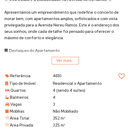
Apresentamos um empreendimento que redefine o conceito de
morar bem, com apartamentos amplos, sofisticados e com vista
privilegiada para a Avenida Nereu Ramos. Este é o endereço dos
seus sonhos, onde cada detalhe foi pensado para oferecer o
máximo de conforto e elegância.
🏢
Destaques do Apartamento:
4 Suítes
, incluindo uma Suíte Máster com 40 m², equipada com
Ver mais...
closet e hidromassagem em ambientes independentes
225 m² de área privativa
, proporcionando espaços generosos
Referência:
4610
para sua família
352 m² de área total
, incluindo garagens e áreas comuns
Tipo de Imóvel:
Residencial
»
Apartamento
3 Vagas de garagem
, garantindo espaço e segurança para seus
Quartos:
4 (sendo 4 suítes)
veículos
Banheiros:
4
Sacada espetacular com 30 m²
e 7,9 m de frente, ideal para
Vagas:
3
apreciar a vista e relaxar
Mobílias:
Não Mobiliado
Área social integrada
com living, cozinha, sacada e
Área Total:
352 m²
churrasqueira, perfeita para receber amigos e familiares
Área Privada:
225 m²
🌿
Área de Lazer Completa: