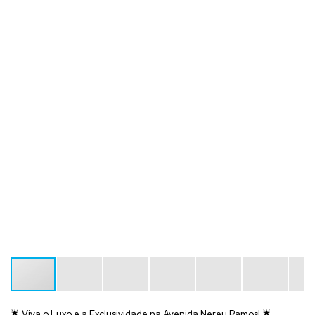
🌟
Viva o Luxo e a Exclusividade na Avenida Nereu Ramos!
🌟