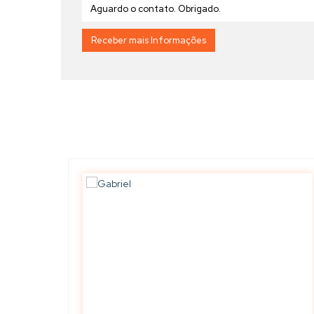
🔹
Flexibilidade na negociação:
✔ Possibilidade de reduzir reforços e diluir nas parcelas
✔ Entrada pode ser reduzida (de R$ 10 mil até R$ 30 mil) e
✔ Possibilidade de reforços semestrais