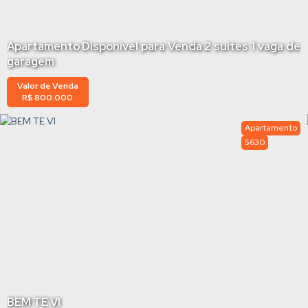
Apartamento Disponivel para Venda 2 suites 1 vaga de
garagem
Valor de Venda
R$
800.000
Apartamento
5630
BEM TE VI