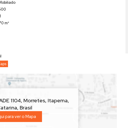
Mobiliado
500
1
70 m²
l
Maps
o a:
ADE 1104
,
Morretes
,
Itapema
,
atarina
,
Brasil
qui para ver o
Mapa