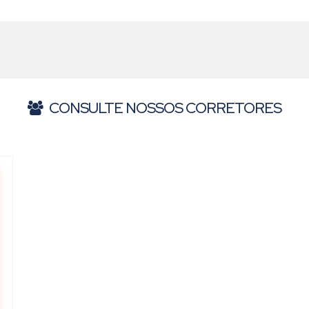
 distribuída em até 12 meses
CONSULTE NOSSOS CORRETORES
‹
›