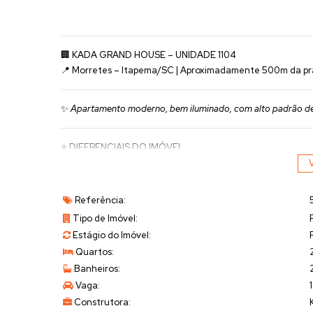
🏢
KADA GRAND HOUSE – UNIDADE 1104
📍 Morretes – Itapema/SC | Aproximadamente 500m da pr
✨
Apartamento moderno, bem iluminado, com alto padrão de 
⭐
DIFERENCIAIS DO IMÓVEL
✔ Construtora
Kada
V
✔ Estilo
Neoclássico
✔ Andar alto –
11º pavimento
Referência:
✔ Planta
frente norte
(mais iluminação e ventilação)
Tipo de Imóvel:
✔ Layout aberto e bem iluminado
Estágio do Imóvel:
✔ Teto rebaixado em gesso com
iluminação em LED
Quartos:
✔ Porcelanato marmorizado
Banheiros:
✔ Cozinha planejada completa (marcenaria de alto padrão
✔ Móveis planejados
Vaga:
1
✔ Condomínio:
R$ 320,00
Construtora: