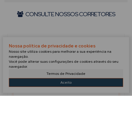
CONSULTE NOSSOS CORRETORES
Nossa política de privacidade e cookies
Nosso site utiliza cookies para melhorar a sua experiência na
navegação.
Você pode alterar suas configurações de cookies através do seu
navegador.
Termos de Privacidade
Aceito
GABRIEL
+55 (47) 99910-3274