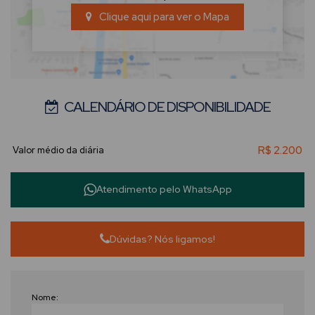
Clique aqui para ver o
Mapa
CALENDÁRIO DE DISPONIBILIDADE
R$
2.200
Atendimento pelo
WhatsApp
Dúvidas? Nós ligamos!
Nome: