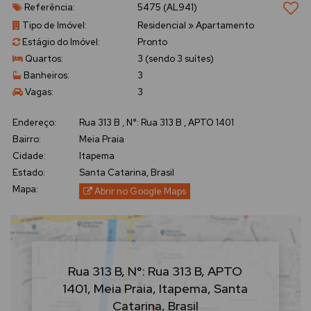
Referência:
5475
(AL941)
- Cozinha
Tipo de Imóvel:
Residencial
»
Apartamento
Estágio do Imóvel:
Pronto
- Área de serviço
Quartos:
3 (sendo 3 suítes)
Banheiros:
3
- Wi-Fi
Vagas:
3
Endereço:
Rua 313 B
,
N°:
Rua 313 B
,
APTO 1401
Bairro:
Meia Praia
Cidade:
Itapema
Estado:
Santa Catarina, Brasil
Mapa:
Abrir no Google Maps
Rua 313 B
,
N°:
Rua 313 B
,
APTO
1401
,
Meia Praia
,
Itapema
,
Santa
Catarina
,
Brasil