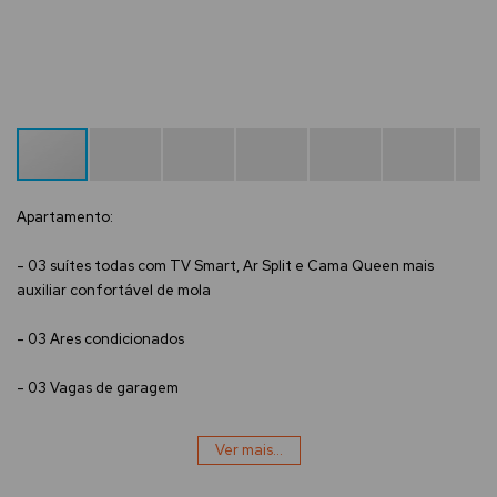
Apartamento:
- 03 suítes todas com TV Smart, Ar Split e Cama Queen mais
auxiliar confortável de mola
- 03 Ares condicionados
- 03 Vagas de garagem
- Sala de estar e jantar
Ver mais...
Ver mais...
- Banheiro Social