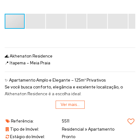
🌊
Akhenaton Residence
📍
Itapema – Meia Praia
✨
Apartamento Amplo e Elegante – 125m² Privativos
Se você busca
conforto, elegância e excelente localização
, o
Akhenaton Residence
é a escolha ideal.
Um imóvel pensado para quem valoriza
espaço, acabamento de
Ver mais...
alto padrão
e
qualidade de vida
em cada detalhe.
Referência:
5511
🏠
Detalhes do Imóvel
Tipo de Imóvel:
Residencial
»
Apartamento
♦️
3 dormitórios
, sendo
3 suítes
Estágio do Imóvel:
Pronto
♦️
Amplo living integrado