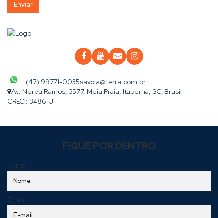
(47) 99771-0035
savoia@terra.com.br
Av: Nereu Ramos
,
3577
,
Meia Praia
,
Itapema
,
SC
,
Brasil
CRECI: 3486-J
FIQUE POR DENTRO
Nome:
E-mail: