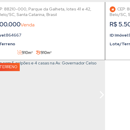
P: 88210-000
,
Parque da Galheta, lotes 41 e 42
,
CEP: 
Belo
,
Santa Catarina
,
Brasil
Belo
,
S
00.000
R$
5.5
864667
Terreno
Lote/Ter
910m²
910m²
TERRENO