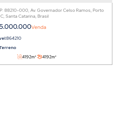
P: 88210-000
,
Av. Governador Celso Ramos
,
Porto
,
Santa Catarina
,
Brasil
5.000.000
864210
Terreno
4192m²
4192m²