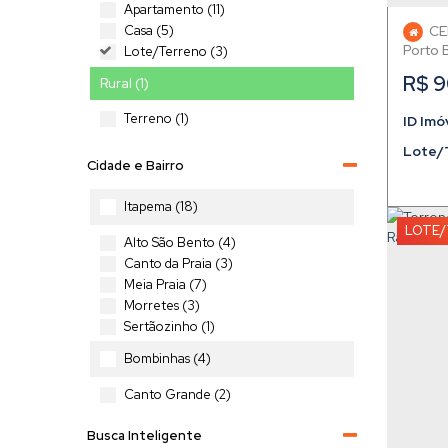
Apartamento (11)
Casa (5)
CE
Porto 
Lote/Terreno (3)
R$
9
Rural (1)
Terreno (1)
Lote/
Cidade e Bairro
Itapema (18)
LOTE/
Alto São Bento (4)
Canto da Praia (3)
Meia Praia (7)
Morretes (3)
Sertãozinho (1)
Bombinhas (4)
Canto Grande (2)
Centro (1)
Busca Inteligente
Mariscal (1)