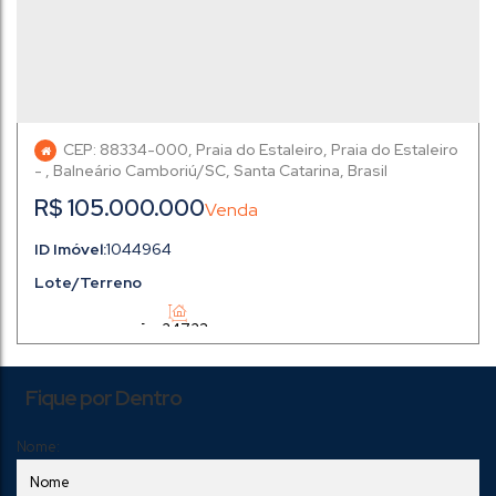
CEP: 88334-000
,
Praia do Estaleiro
,
Praia do Estaleiro
,
Balneário Camboriú
,
Santa Catarina
,
Brasil
R$
105.000.000
1044964
Lote/Terreno
25 ~ 24723m²
Fique por Dentro
Nome: