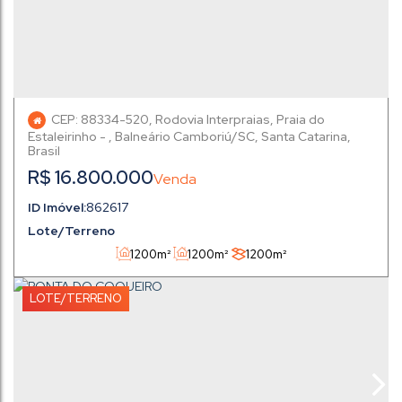
CEP: 88334-520
,
Rodovia Interpraias
,
Praia do
Estaleirinho
,
Balneário Camboriú
,
Santa Catarina
,
Brasil
R$
16.800.000
862617
Lote/Terreno
1200m²
1200m²
1200m²
LOTE/TERRENO