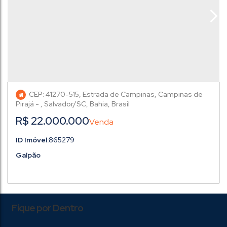
CEP: 41270-515
,
Estrada de Campinas
,
Campinas de
Pirajá
,
Salvador
,
Bahia
,
Brasil
R$
22.000.000
865279
Galpão
Fique por Dentro