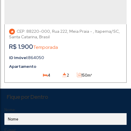
CEP: 88220-000
,
Rua 222
,
Meia Praia
,
Itapema
,
Santa Catarina
,
Brasil
R$
1.900
864050
Apartamento
4
2
150m²
1
2
150m²
Fique por Dentro
Nome:
E-mail: