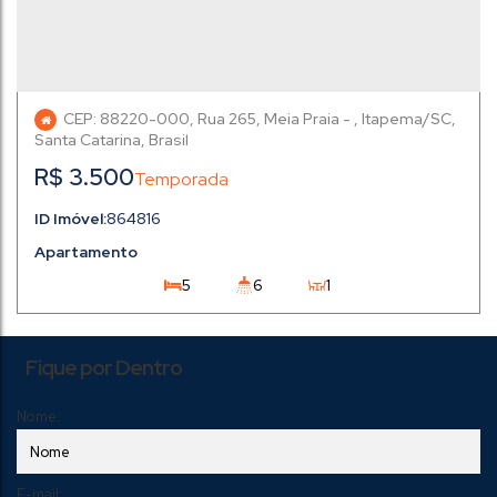
CEP: 88220-000
,
Rua 265
,
Meia Praia
,
Itapema
,
Santa Catarina
,
Brasil
R$
3.500
864816
Apartamento
5
6
1
5
4
Fique por Dentro
Nome:
E-mail: