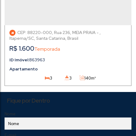
CEP: 88220-000
,
Rua 236
,
MEIA PRAIA
,
Itapema
,
Santa Catarina
,
Brasil
R$
1.600
863963
Apartamento
3
3
140m²
3
2
140m²
Fique por Dentro
Nome:
E-mail: