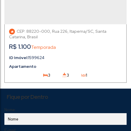
CEP: 88220-000
,
Rua 226
,
Itapema
,
Santa
Catarina
,
Brasil
R$
1.100
1599624
Apartamento
3
3
1
2
179m²
1
Fique por Dentro
Nome:
E-mail: