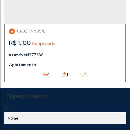
rua 321
,
N°:
354
,
R$
1.100
1377286
Apartamento
1
1
1
1
Fique por Dentro
Nome:
E-mail: