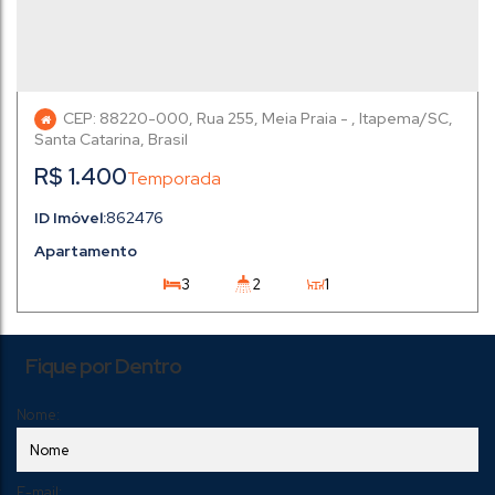
CEP: 88220-000
,
Rua 255
,
Meia Praia
,
Itapema
,
Santa Catarina
,
Brasil
R$
1.400
862476
Apartamento
3
2
1
1
2
Fique por Dentro
Nome:
E-mail: