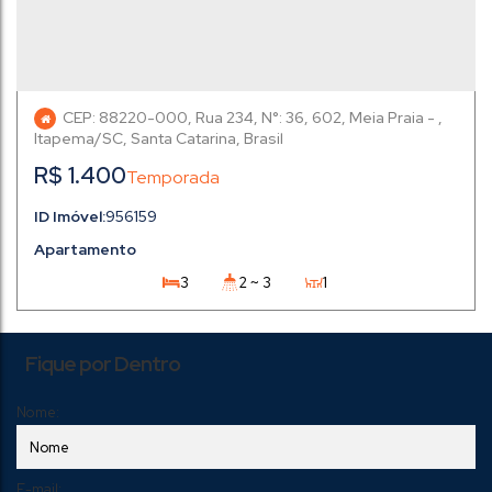
CEP: 88220-000
,
Rua 234
,
N°:
36
,
602
,
Meia Praia
,
Itapema
,
Santa Catarina
,
Brasil
R$
1.400
956159
Apartamento
3
2 ~ 3
1
1
2
130m
Fique por Dentro
Nome:
E-mail: